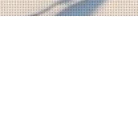
Hébe
La Camarine se situe au
de Charlevoix. En hiver 
proposées.
Notre hôtel Auberge vous
amateurs de ski, La Cama
le Massif de Charlevoix.