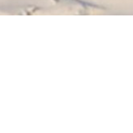
e
aupré
 minutes de Québec et
détente vous seront
et bien être. Pour les
 le Mont-Sainte-Anne et