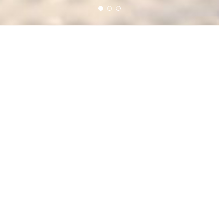
Hôtel La Camarin
rgement à Ste-Anne-de-Be
 pied du Mont-Sainte-Anne, sur la Côte-de-Beaupré et à moins de 25
comme en été, plusieurs activités extérieures, gastronomiques et de 
 propose un vaste choix de forfaits : escapade romantique, golf, ski 
rine est situé à proximité de deux stations de ski des plus notoires: